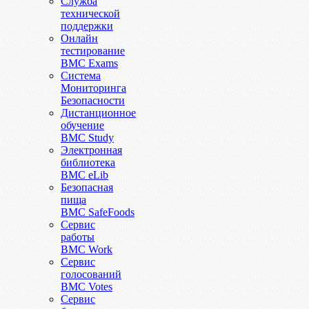
Служба
технической
поддержки
Онлайн
тестирование
BMC Exams
Система
Мониторинга
Безопасности
Дистанционное
обучение
BMC Study
Электронная
библиотека
BMC eLib
Безопасная
пища
BMC SafeFoods
Сервис
работы
BMC Work
Сервис
голосований
BMC Votes
Сервис