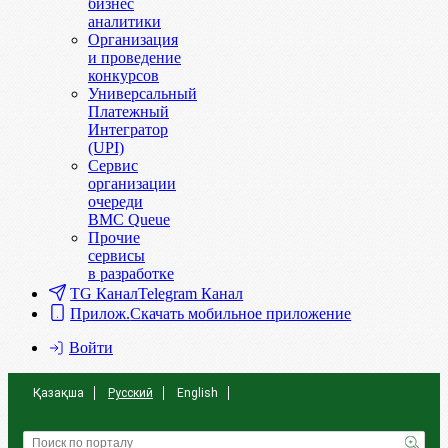
бизнес
аналитики
Организация
и проведение
конкурсов
Универсальный
Платежный
Интегратор
(UPI)
Сервис
организации
очереди
BMC Queue
Прочие
сервисы
в разработке
TG Канал
Telegram Канал
Прилож.
Скачать мобильное приложение
Войти
Қазақша
Русский
English