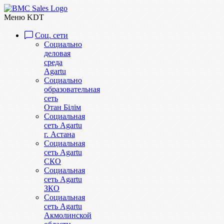
Меню KDT
Соц. сети
Социально
деловая
среда
Agartu
Социально
образовательная
сеть
Отан Бiлiм
Социальная
сеть Agartu
г. Астана
Социальная
сеть Agartu
СКО
Социальная
сеть Agartu
ЗКО
Социальная
сеть Agartu
Акмолинской