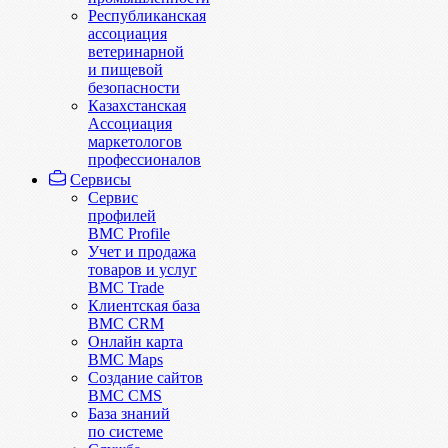
Республиканская
ассоциация
ветеринарной
и пищевой
безопасности
Казахстанская
Ассоциация
маркетологов
профессионалов
Сервисы
Сервис
профилей
BMC Profile
Учет и продажа
товаров и услуг
BMC Trade
Клиентская база
BMC CRM
Онлайн карта
BMC Maps
Создание сайтов
BMC CMS
База знаний
по системе