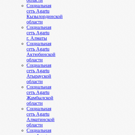
области
Социальная
сеть Agartu
Кызылординской
области
Социальная
сеть Agartu
г. Алматы
Социальная
сеть Agartu
Актюбинской
области
Социальная
сеть Agartu
Атырауской
области
Социальная
сеть Agartu
Жамбылской
области
Социальная
сеть Agartu
Алматинской
области
Социальная