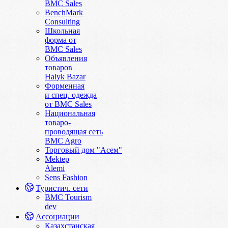
BMC Sales
BenchMark
Consulting
Школьная
форма от
BMC Sales
Объявления
товаров
Halyk Bazar
Форменная
и спец. одежда
от BMC Sales
Национальная
товаро-
проводящая сеть
BMC Agro
Торговый дом "Асем"
Mektep
Alemi
Sens Fashion
Туристич. сети
BMC Tourism
dev
Ассоциации
Казахстанская