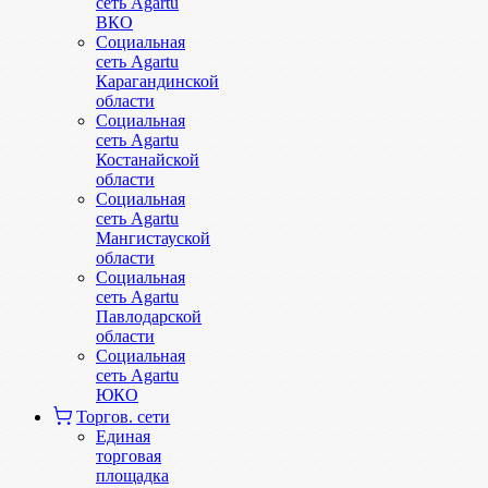
сеть Agartu
ВКО
Социальная
сеть Agartu
Карагандинской
области
Социальная
сеть Agartu
Костанайской
области
Социальная
сеть Agartu
Мангистауской
области
Социальная
сеть Agartu
Павлодарской
области
Социальная
сеть Agartu
ЮКО
Торгов. сети
Единая
торговая
площадка