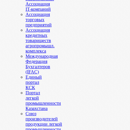
Ассоциация
IT-компаний
Ассоциация
торговых
предприятий
Ассоциация
кредитных
товариществ
агропромышл.
комплекса
Международная
Федерация
Бухгалтеров
(IFAC)
Единый
портал
КСК
Портал
легкой
промышленности
Казахстана
Союз
производителей
продукции легкой
промышленности