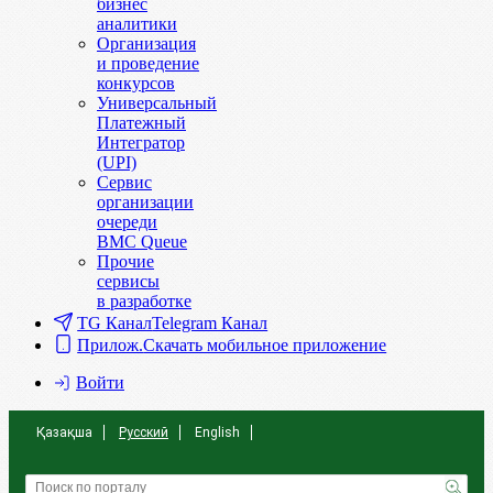
бизнес
аналитики
Организация
и проведение
конкурсов
Универсальный
Платежный
Интегратор
(UPI)
Сервис
организации
очереди
BMC Queue
Прочие
сервисы
в разработке
TG Канал
Telegram Канал
Прилож.
Скачать мобильное приложение
Войти
Қазақша
Русский
English