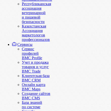
Республиканская
ассоциация
ветеринарной
и пищевой
безопасности
Казахстанская
Ассоциация
маркетологов
профессионалов
Сервисы
Сервис
профилей
BMC Profile
Учет и продажа
товаров и услуг
BMC Trade
Клиентская база
BMC CRM
Онлайн карта
BMC Maps
Создание сайтов
BMC CMS
База знаний
по системе