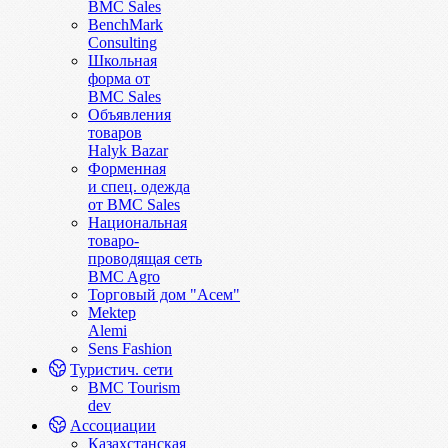
BMC Sales
BenchMark
Consulting
Школьная
форма от
BMC Sales
Объявления
товаров
Halyk Bazar
Форменная
и спец. одежда
от BMC Sales
Национальная
товаро-
проводящая сеть
BMC Agro
Торговый дом "Асем"
Mektep
Alemi
Sens Fashion
Туристич. сети
BMC Tourism
dev
Ассоциации
Казахстанская