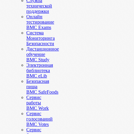
Служба
технической
поддержки
Онлайн
тестирование
BMC Exams
Система
Мониторинга
Безопасности
Дистанционное
обучение
BMC Study
Электронная
библиотека
BMC eLib
Безопасная
пища
BMC SafeFoods
Сервис
работы
BMC Work
Сервис
голосований
BMC Votes
Сервис