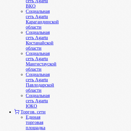
сеть Agartu
ВКО
Социальная
сеть Agartu
Карагандинской
области
Социальная
сеть Agartu
Костанайской
области
Социальная
сеть Agartu
Мангистауской
области
Социальная
сеть Agartu
Павлодарской
области
Социальная
сеть Agartu
ЮКО
Торгов. сети
Единая
торговая
площадка