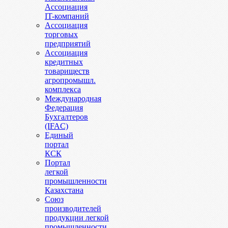
Ассоциация
IT-компаний
Ассоциация
торговых
предприятий
Ассоциация
кредитных
товариществ
агропромышл.
комплекса
Международная
Федерация
Бухгалтеров
(IFAC)
Единый
портал
КСК
Портал
легкой
промышленности
Казахстана
Союз
производителей
продукции легкой
промышленности