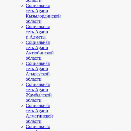
области
Социальная
сеть Agartu
Кызылординской
области
Социальная
сеть Agartu
г. Алматы
Социальная
сеть Agartu
Актюбинской
области
Социальная
сеть Agartu
Атырауской
области
Социальная
сеть Agartu
Жамбылской
области
Социальная
сеть Agartu
Алматинской
области
Социальная