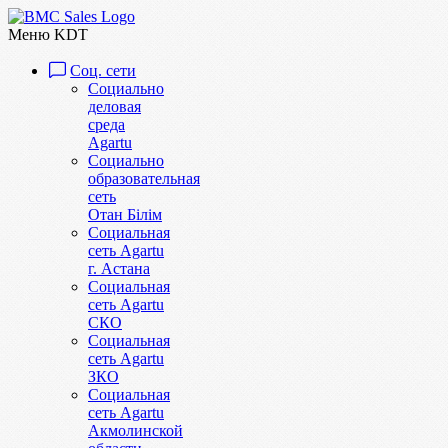
Меню KDT
Соц. сети
Социально
деловая
среда
Agartu
Социально
образовательная
сеть
Отан Бiлiм
Социальная
сеть Agartu
г. Астана
Социальная
сеть Agartu
СКО
Социальная
сеть Agartu
ЗКО
Социальная
сеть Agartu
Акмолинской