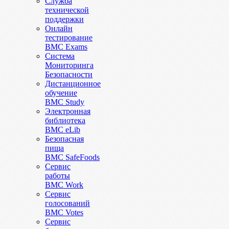
Служба
технической
поддержки
Онлайн
тестирование
BMC Exams
Система
Мониторинга
Безопасности
Дистанционное
обучение
BMC Study
Электронная
библиотека
BMC eLib
Безопасная
пища
BMC SafeFoods
Сервис
работы
BMC Work
Сервис
голосований
BMC Votes
Сервис