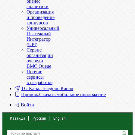
бизнес
аналитики
Организация
и проведение
конкурсов
Универсальный
Платежный
Интегратор
(UPI)
Сервис
организации
очереди
BMC Queue
Прочие
сервисы
в разработке
TG Канал
Telegram Канал
Прилож.
Скачать мобильное приложение
Войти
Қазақша
Русский
English