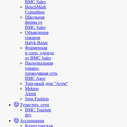
BMC Sales
BenchMark
Consulting
Школьная
форма от
BMC Sales
Объявления
товаров
Halyk Bazar
Форменная
и спец. одежда
от BMC Sales
Национальная
товаро-
проводящая сеть
BMC Agro
Торговый дом "Асем"
Mektep
Alemi
Sens Fashion
Туристич. сети
BMC Tourism
dev
Ассоциации
Казахстанская