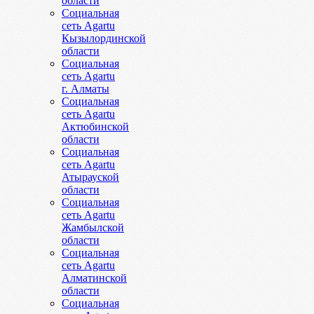
области
Социальная
сеть Agartu
Кызылординской
области
Социальная
сеть Agartu
г. Алматы
Социальная
сеть Agartu
Актюбинской
области
Социальная
сеть Agartu
Атырауской
области
Социальная
сеть Agartu
Жамбылской
области
Социальная
сеть Agartu
Алматинской
области
Социальная