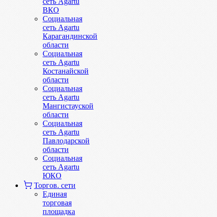
сеть Agartu
ВКО
Социальная
сеть Agartu
Карагандинской
области
Социальная
сеть Agartu
Костанайской
области
Социальная
сеть Agartu
Мангистауской
области
Социальная
сеть Agartu
Павлодарской
области
Социальная
сеть Agartu
ЮКО
Торгов. сети
Единая
торговая
площадка