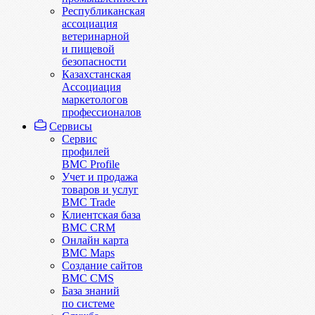
Республиканская
ассоциация
ветеринарной
и пищевой
безопасности
Казахстанская
Ассоциация
маркетологов
профессионалов
Сервисы
Сервис
профилей
BMC Profile
Учет и продажа
товаров и услуг
BMC Trade
Клиентская база
BMC CRM
Онлайн карта
BMC Maps
Создание сайтов
BMC CMS
База знаний
по системе