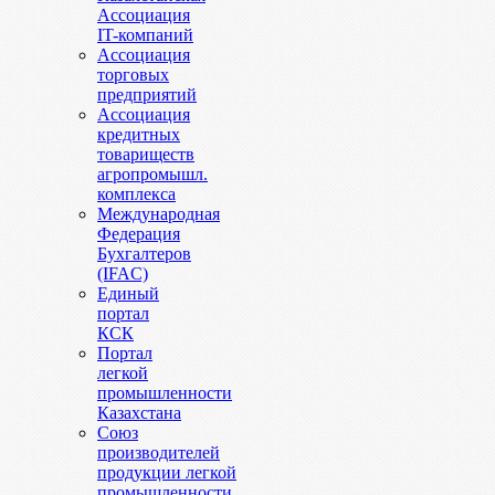
Ассоциация
IT-компаний
Ассоциация
торговых
предприятий
Ассоциация
кредитных
товариществ
агропромышл.
комплекса
Международная
Федерация
Бухгалтеров
(IFAC)
Единый
портал
КСК
Портал
легкой
промышленности
Казахстана
Союз
производителей
продукции легкой
промышленности