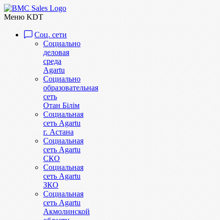
Меню KDT
Соц. сети
Социально
деловая
среда
Agartu
Социально
образовательная
сеть
Отан Бiлiм
Социальная
сеть Agartu
г. Астана
Социальная
сеть Agartu
СКО
Социальная
сеть Agartu
ЗКО
Социальная
сеть Agartu
Акмолинской