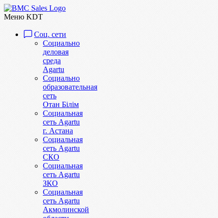
Меню KDT
Соц. сети
Социально
деловая
среда
Agartu
Социально
образовательная
сеть
Отан Бiлiм
Социальная
сеть Agartu
г. Астана
Социальная
сеть Agartu
СКО
Социальная
сеть Agartu
ЗКО
Социальная
сеть Agartu
Акмолинской