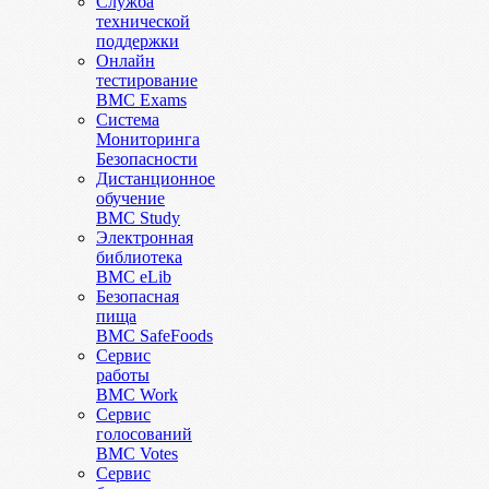
Служба
технической
поддержки
Онлайн
тестирование
BMC Exams
Система
Мониторинга
Безопасности
Дистанционное
обучение
BMC Study
Электронная
библиотека
BMC eLib
Безопасная
пища
BMC SafeFoods
Сервис
работы
BMC Work
Сервис
голосований
BMC Votes
Сервис