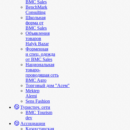
BMC Sales
BenchMark
Consulting
Школьная
форма от
BMC Sales
Объявления
товаров
Halyk Bazar
Форменная
и спец. одежда
от BMC Sales
Национальная
товаро-
проводящая сеть
BMC Agro
Торговый дом "Асем"
Mektep
Alemi
Sens Fashion
Туристич. сети
BMC Tourism
dev
Ассоциации
Казахстанская