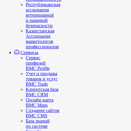
Республиканская
ассоциация
ветеринарной
и пищевой
безопасности
Казахстанская
Ассоциация
маркетологов
профессионалов
Сервисы
Сервис
профилей
BMC Profile
Учет и продажа
товаров и услуг
BMC Trade
Клиентская база
BMC CRM
Онлайн карта
BMC Maps
Создание сайтов
BMC CMS
База знаний
по системе