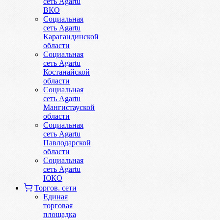
сеть Agartu
ВКО
Социальная
сеть Agartu
Карагандинской
области
Социальная
сеть Agartu
Костанайской
области
Социальная
сеть Agartu
Мангистауской
области
Социальная
сеть Agartu
Павлодарской
области
Социальная
сеть Agartu
ЮКО
Торгов. сети
Единая
торговая
площадка