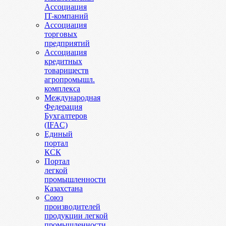
Ассоциация
IT-компаний
Ассоциация
торговых
предприятий
Ассоциация
кредитных
товариществ
агропромышл.
комплекса
Международная
Федерация
Бухгалтеров
(IFAC)
Единый
портал
КСК
Портал
легкой
промышленности
Казахстана
Союз
производителей
продукции легкой
промышленности