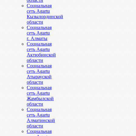
области
Социальная
сеть Agartu
Кызылординской
области
Социальная
сеть Agartu
г. Алматы
Социальная
сеть Agartu
Актюбинской
области
Социальная
сеть Agartu
Атырауской
области
Социальная
сеть Agartu
Жамбылской
области
Социальная
сеть Agartu
Алматинской
области
Социальная