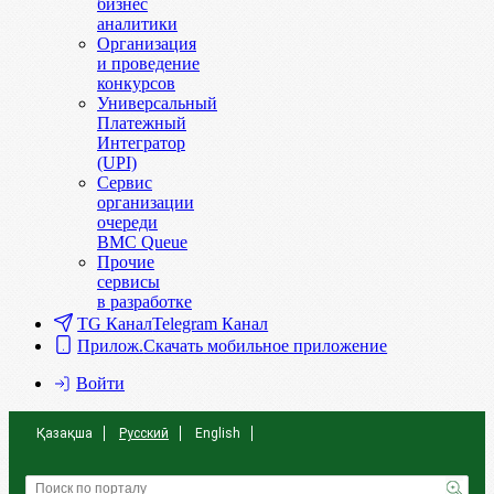
бизнес
аналитики
Организация
и проведение
конкурсов
Универсальный
Платежный
Интегратор
(UPI)
Сервис
организации
очереди
BMC Queue
Прочие
сервисы
в разработке
TG Канал
Telegram Канал
Прилож.
Скачать мобильное приложение
Войти
Қазақша
Русский
English