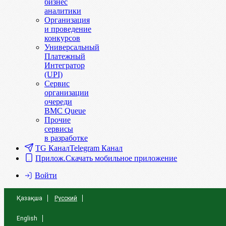
бизнес
аналитики
Организация
и проведение
конкурсов
Универсальный
Платежный
Интегратор
(UPI)
Сервис
организации
очереди
BMC Queue
Прочие
сервисы
в разработке
TG Канал
Telegram Канал
Прилож.
Скачать мобильное приложение
Войти
Қазақша
Русский
English