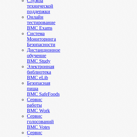
Служба
технической
поддержки
Онлайн
тестирование
BMC Exams
Система
Мониторинга
Безопасности
Дистанционное
обучение
BMC Study
Электронная
библиотека
BMC eLib
Безопасная
пища
BMC SafeFoods
Сервис
работы
BMC Work
Сервис
голосований
BMC Votes
Сервис