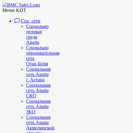
Меню KDT
Соц. сети
Социально
деловая
среда
Agartu
Социально
образовательная
сеть
Отан Бiлiм
Социальная
сеть Agartu
г. Астана
Социальная
сеть Agartu
СКО
Социальная
сеть Agartu
ЗКО
Социальная
сеть Agartu
Акмолинской