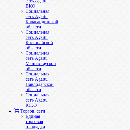
сеть Agartu
ВКО
Социальная
сеть Agartu
Карагандинской
области
Социальная
сеть Agartu
Костанайской
области
Социальная
сеть Agartu
Мангистауской
области
Социальная
сеть Agartu
Павлодарской
области
Социальная
сеть Agartu
ЮКО
Торгов. сети
Единая
торговая
площадка