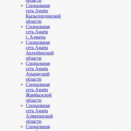
области
Социальная
сеть Agartu
Кызылординской
области
Социальная
сеть Agartu
г. Алматы
Социальная
сеть Agartu
Актюбинской
области
Социальная
сеть Agartu
Атырауской
области
Социальная
сеть Agartu
Жамбылской
области
Социальная
сеть Agartu
Алматинской
области
Социальная