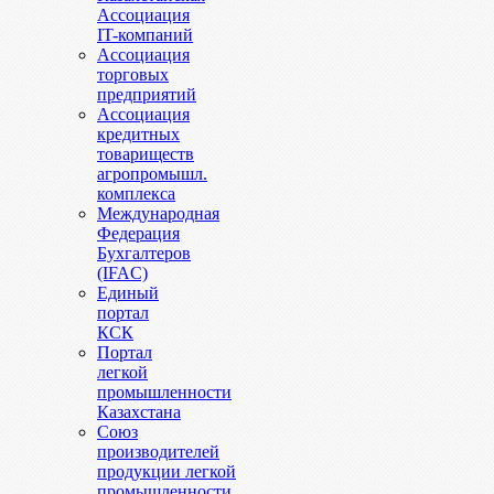
Ассоциация
IT-компаний
Ассоциация
торговых
предприятий
Ассоциация
кредитных
товариществ
агропромышл.
комплекса
Международная
Федерация
Бухгалтеров
(IFAC)
Единый
портал
КСК
Портал
легкой
промышленности
Казахстана
Союз
производителей
продукции легкой
промышленности