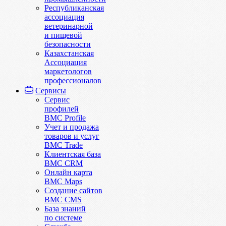
Республиканская
ассоциация
ветеринарной
и пищевой
безопасности
Казахстанская
Ассоциация
маркетологов
профессионалов
Сервисы
Сервис
профилей
BMC Profile
Учет и продажа
товаров и услуг
BMC Trade
Клиентская база
BMC CRM
Онлайн карта
BMC Maps
Создание сайтов
BMC CMS
База знаний
по системе