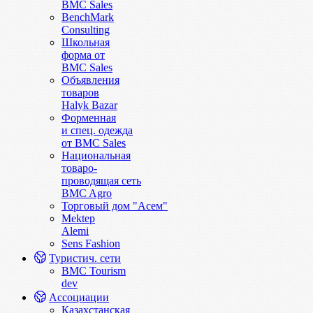
BMC Sales
BenchMark
Consulting
Школьная
форма от
BMC Sales
Объявления
товаров
Halyk Bazar
Форменная
и спец. одежда
от BMC Sales
Национальная
товаро-
проводящая сеть
BMC Agro
Торговый дом "Асем"
Mektep
Alemi
Sens Fashion
Туристич. сети
BMC Tourism
dev
Ассоциации
Казахстанская