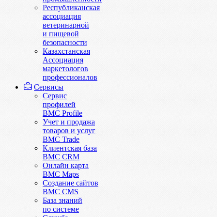
Республиканская
ассоциация
ветеринарной
и пищевой
безопасности
Казахстанская
Ассоциация
маркетологов
профессионалов
Сервисы
Сервис
профилей
BMC Profile
Учет и продажа
товаров и услуг
BMC Trade
Клиентская база
BMC CRM
Онлайн карта
BMC Maps
Создание сайтов
BMC CMS
База знаний
по системе