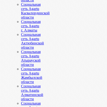
области
Социальная
сеть Agartu
Кызылординской
области
Социальная
сеть Agartu
г. Алматы
Социальная
сеть Agartu
Актюбинской
области
Социальная
сеть Agartu
Атырауской
области
Социальная
сеть Agartu
Жамбылской
области
Социальная
сеть Agartu
Алматинской
области
Социальная