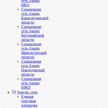
сеть Agartu
ВКО
Социальная
сеть Agartu
Карагандинской
области
Социальная
сеть Agartu
Костанайской
области
Социальная
сеть Agartu
Мангистауской
области
Социальная
сеть Agartu
Павлодарской
области
Социальная
сеть Agartu
ЮКО
Торгов. сети
Единая
торговая
площадка