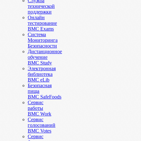
Служба
технической
поддержки
Онлайн
тестирование
BMC Exams
Система
Мониторинга
Безопасности
Дистанционное
обучение
BMC Study
Электронная
библиотека
BMC eLib
Безопасная
пища
BMC SafeFoods
Сервис
работы
BMC Work
Сервис
голосований
BMC Votes
Сервис