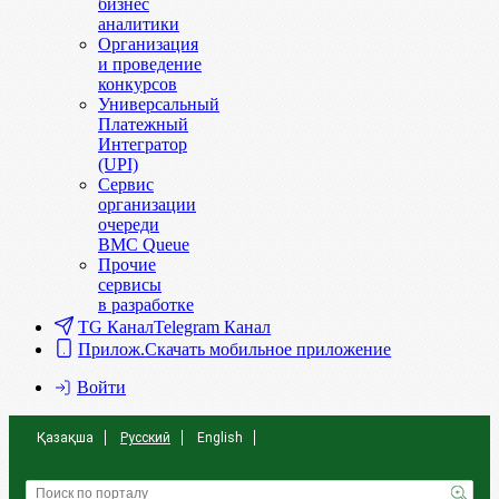
бизнес
аналитики
Организация
и проведение
конкурсов
Универсальный
Платежный
Интегратор
(UPI)
Сервис
организации
очереди
BMC Queue
Прочие
сервисы
в разработке
TG Канал
Telegram Канал
Прилож.
Скачать мобильное приложение
Войти
Қазақша
Русский
English