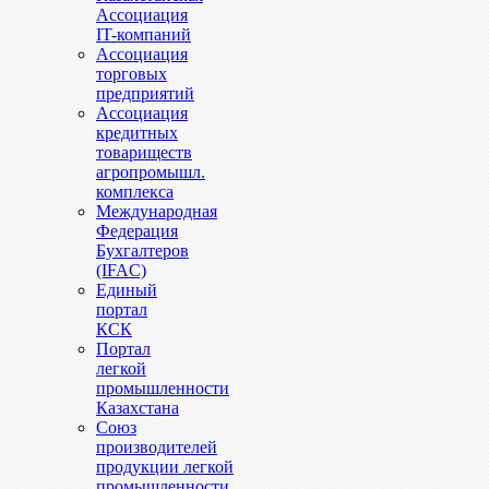
Ассоциация
IT-компаний
Ассоциация
торговых
предприятий
Ассоциация
кредитных
товариществ
агропромышл.
комплекса
Международная
Федерация
Бухгалтеров
(IFAC)
Единый
портал
КСК
Портал
легкой
промышленности
Казахстана
Союз
производителей
продукции легкой
промышленности