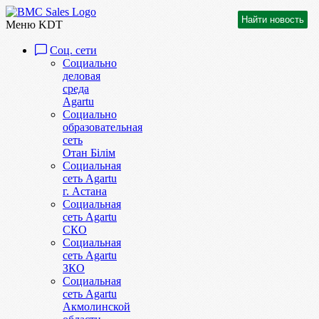
Меню KDT
Соц. сети
Социально
деловая
среда
Agartu
Социально
образовательная
сеть
Отан Бiлiм
Социальная
сеть Agartu
г. Астана
Социальная
сеть Agartu
СКО
Социальная
сеть Agartu
ЗКО
Социальная
сеть Agartu
Акмолинской