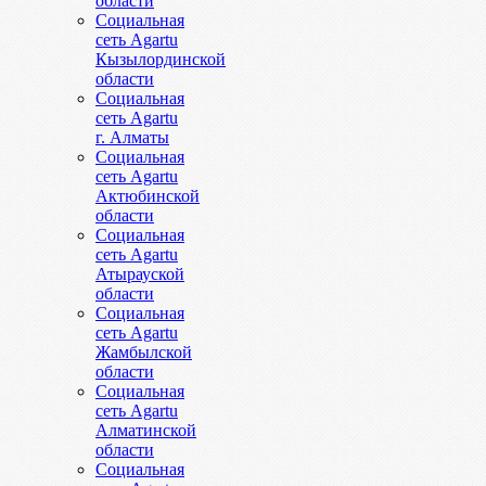
области
Социальная
сеть Agartu
Кызылординской
области
Социальная
сеть Agartu
г. Алматы
Социальная
сеть Agartu
Актюбинской
области
Социальная
сеть Agartu
Атырауской
области
Социальная
сеть Agartu
Жамбылской
области
Социальная
сеть Agartu
Алматинской
области
Социальная