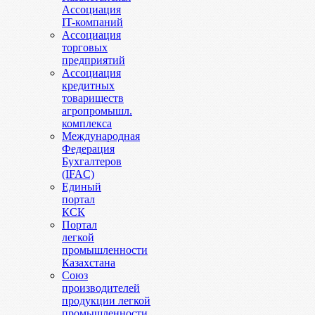
Ассоциация
IT-компаний
Ассоциация
торговых
предприятий
Ассоциация
кредитных
товариществ
агропромышл.
комплекса
Международная
Федерация
Бухгалтеров
(IFAC)
Единый
портал
КСК
Портал
легкой
промышленности
Казахстана
Союз
производителей
продукции легкой
промышленности