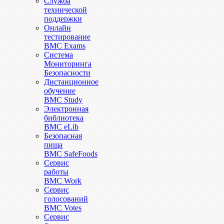
Служба
технической
поддержки
Онлайн
тестирование
BMC Exams
Система
Мониторинга
Безопасности
Дистанционное
обучение
BMC Study
Электронная
библиотека
BMC eLib
Безопасная
пища
BMC SafeFoods
Сервис
работы
BMC Work
Сервис
голосований
BMC Votes
Сервис