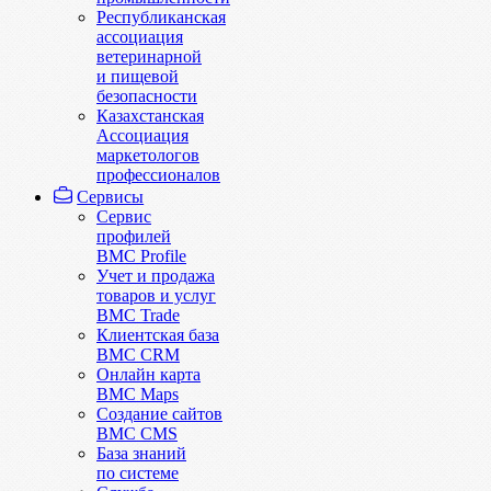
Республиканская
ассоциация
ветеринарной
и пищевой
безопасности
Казахстанская
Ассоциация
маркетологов
профессионалов
Сервисы
Сервис
профилей
BMC Profile
Учет и продажа
товаров и услуг
BMC Trade
Клиентская база
BMC CRM
Онлайн карта
BMC Maps
Создание сайтов
BMC CMS
База знаний
по системе