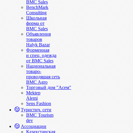
BMC Sales
BenchMark
Consulting
Школьная
форма от
BMC Sales
Объявления
товаров
Halyk Bazar
Форменная
и спец. одежда
от BMC Sales
Национальная
товаро-
проводящая сеть
BMC Agro
Торговый дом "Асем"
Mektep
Alemi
Sens Fashion
Туристич. сети
BMC Tourism
dev
Ассоциации
Казахстанская