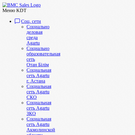
Меню KDT
Соц. сети
Социально
деловая
среда
Agartu
Социально
образовательная
сеть
Отан Бiлiм
Социальная
сеть Agartu
г. Астана
Социальная
сеть Agartu
СКО
Социальная
сеть Agartu
ЗКО
Социальная
сеть Agartu
Акмолинской