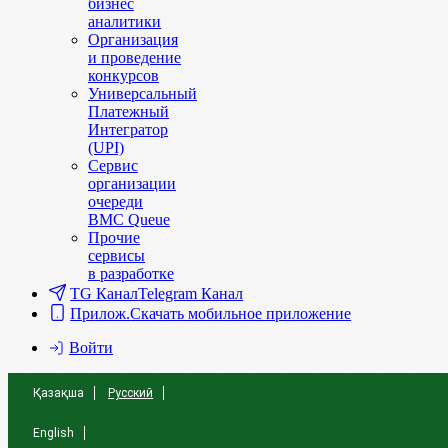
бизнес
аналитики
Организация
и проведение
конкурсов
Универсальный
Платежный
Интегратор
(UPI)
Сервис
организации
очереди
BMC Queue
Прочие
сервисы
в разработке
TG Канал
Telegram Канал
Прилож.
Скачать мобильное приложение
Войти
Қазақша
Русский
English