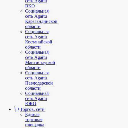
сеть Agartu
ВКО
Социальная
сеть Agartu
Карагандинской
области
Социальная
сеть Agartu
Костанайской
области
Социальная
сеть Agartu
Мангистауской
области
Социальная
сеть Agartu
Павлодарской
области
Социальная
сеть Agartu
ЮКО
Торгов. сети
Единая
торговая
площадка