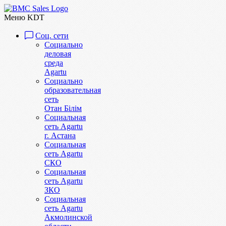
Меню KDT
Соц. сети
Социально
деловая
среда
Agartu
Социально
образовательная
сеть
Отан Бiлiм
Социальная
сеть Agartu
г. Астана
Социальная
сеть Agartu
СКО
Социальная
сеть Agartu
ЗКО
Социальная
сеть Agartu
Акмолинской