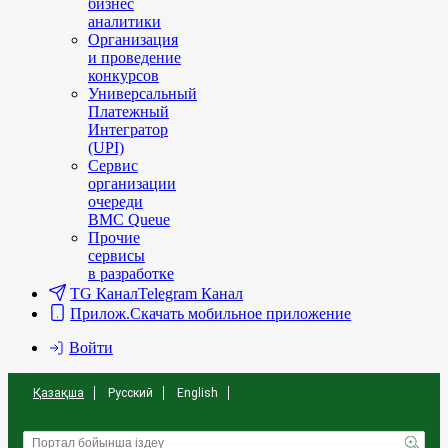
бизнес
аналитики
Организация
и проведение
конкурсов
Универсальный
Платежный
Интегратор
(UPI)
Сервис
организации
очереди
BMC Queue
Прочие
сервисы
в разработке
TG Канал
Telegram Канал
Прилож.
Скачать мобильное приложение
Войти
Қазақша
Русский
English