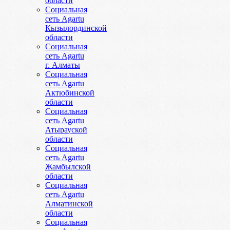
области
Социальная
сеть Agartu
Кызылординской
области
Социальная
сеть Agartu
г. Алматы
Социальная
сеть Agartu
Актюбинской
области
Социальная
сеть Agartu
Атырауской
области
Социальная
сеть Agartu
Жамбылской
области
Социальная
сеть Agartu
Алматинской
области
Социальная