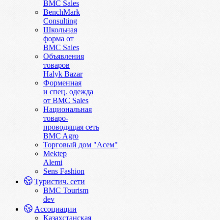
BMC Sales
BenchMark
Consulting
Школьная
форма от
BMC Sales
Объявления
товаров
Halyk Bazar
Форменная
и спец. одежда
от BMC Sales
Национальная
товаро-
проводящая сеть
BMC Agro
Торговый дом "Асем"
Mektep
Alemi
Sens Fashion
Туристич. сети
BMC Tourism
dev
Ассоциации
Казахстанская