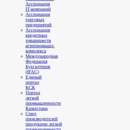
Ассоциация
IT-компаний
Ассоциация
торговых
предприятий
Ассоциация
кредитных
товариществ
агропромышл.
комплекса
Международная
Федерация
Бухгалтеров
(IFAC)
Единый
портал
КСК
Портал
легкой
промышленности
Казахстана
Союз
производителей
продукции легкой
промышленности