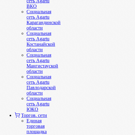
сеть Agartu
ВКО
Социальная
сеть Agartu
Карагандинской
области
Социальная
сеть Agartu
Костанайской
области
Социальная
сеть Agartu
Мангистауской
области
Социальная
сеть Agartu
Павлодарской
области
Социальная
сеть Agartu
ЮКО
Торгов. сети
Единая
торговая
площадка