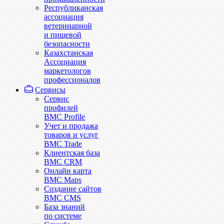
Республиканская
ассоциация
ветеринарной
и пищевой
безопасности
Казахстанская
Ассоциация
маркетологов
профессионалов
Сервисы
Сервис
профилей
BMC Profile
Учет и продажа
товаров и услуг
BMC Trade
Клиентская база
BMC CRM
Онлайн карта
BMC Maps
Создание сайтов
BMC CMS
База знаний
по системе