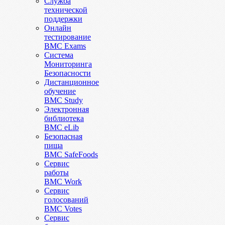
Служба
технической
поддержки
Онлайн
тестирование
BMC Exams
Система
Мониторинга
Безопасности
Дистанционное
обучение
BMC Study
Электронная
библиотека
BMC eLib
Безопасная
пища
BMC SafeFoods
Сервис
работы
BMC Work
Сервис
голосований
BMC Votes
Сервис