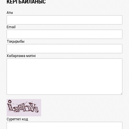
КЕРІ БАЙЛАНЫС
Аты
Email
Тақырыбы
Хабарлама мәтіні
Суреттегі код