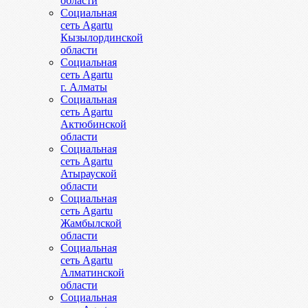
области
Социальная
сеть Agartu
Кызылординской
области
Социальная
сеть Agartu
г. Алматы
Социальная
сеть Agartu
Актюбинской
области
Социальная
сеть Agartu
Атырауской
области
Социальная
сеть Agartu
Жамбылской
области
Социальная
сеть Agartu
Алматинской
области
Социальная