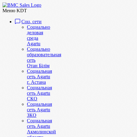
Меню KDT
Соц. сети
Социально
деловая
среда
Agartu
Социально
образовательная
сеть
Отан Бiлiм
Социальная
сеть Agartu
г. Астана
Социальная
сеть Agartu
СКО
Социальная
сеть Agartu
ЗКО
Социальная
сеть Agartu
Акмолинской