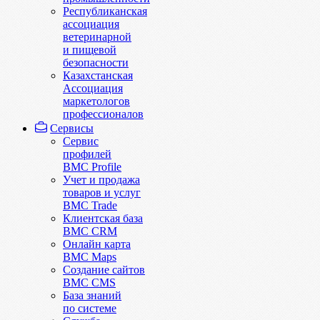
Республиканская
ассоциация
ветеринарной
и пищевой
безопасности
Казахстанская
Ассоциация
маркетологов
профессионалов
Сервисы
Сервис
профилей
BMC Profile
Учет и продажа
товаров и услуг
BMC Trade
Клиентская база
BMC CRM
Онлайн карта
BMC Maps
Создание сайтов
BMC CMS
База знаний
по системе