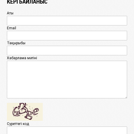
КЕРІ БАЙЛАНЫС
Аты
Email
Тақырыбы
Хабарлама мәтіні
Суреттегі код