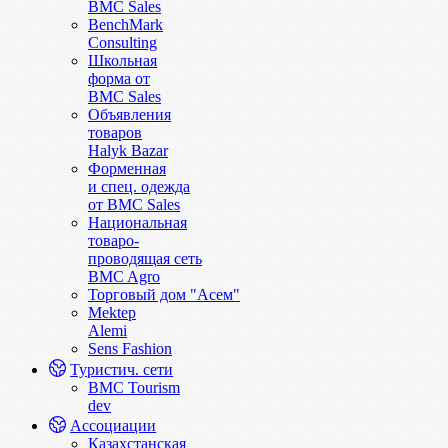
BMC Sales
BenchMark
Consulting
Школьная
форма от
BMC Sales
Объявления
товаров
Halyk Bazar
Форменная
и спец. одежда
от BMC Sales
Национальная
товаро-
проводящая сеть
BMC Agro
Торговый дом "Асем"
Mektep
Alemi
Sens Fashion
Туристич. сети
BMC Tourism
dev
Ассоциации
Казахстанская