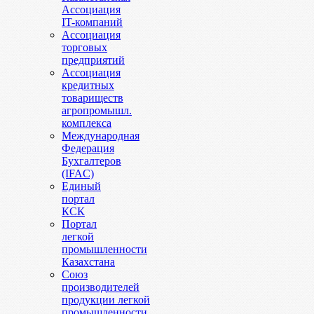
Ассоциация
IT-компаний
Ассоциация
торговых
предприятий
Ассоциация
кредитных
товариществ
агропромышл.
комплекса
Международная
Федерация
Бухгалтеров
(IFAC)
Единый
портал
КСК
Портал
легкой
промышленности
Казахстана
Союз
производителей
продукции легкой
промышленности