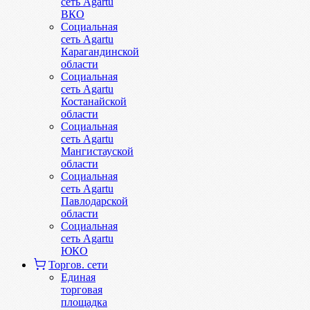
сеть Agartu
ВКО
Социальная
сеть Agartu
Карагандинской
области
Социальная
сеть Agartu
Костанайской
области
Социальная
сеть Agartu
Мангистауской
области
Социальная
сеть Agartu
Павлодарской
области
Социальная
сеть Agartu
ЮКО
Торгов. сети
Единая
торговая
площадка