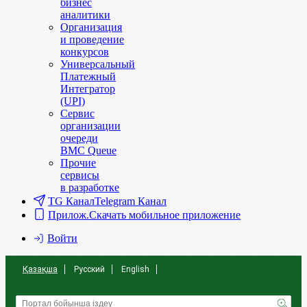
бизнес
аналитики
Организация
и проведение
конкурсов
Универсальный
Платежный
Интегратор
(UPI)
Сервис
организации
очереди
BMC Queue
Прочие
сервисы
в разработке
TG Канал
Telegram Канал
Прилож.
Скачать мобильное приложение
Войти
Қазақша
Русский
English