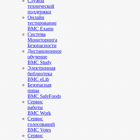
Служба
технической
поддержки
Онлайн
тестирование
BMC Exams
Система
Мониторинга
Безопасности
Дистанционное
обучение
BMC Study
Электронная
библиотека
BMC eLib
Безопасная
пища
BMC SafeFoods
Сервис
работы
BMC Work
Сервис
голосований
BMC Votes
Сервис