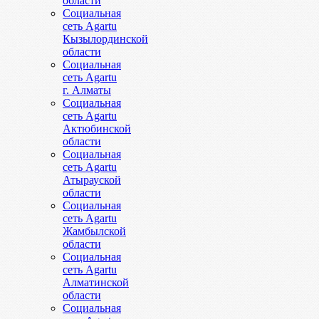
области
Социальная
сеть Agartu
Кызылординской
области
Социальная
сеть Agartu
г. Алматы
Социальная
сеть Agartu
Актюбинской
области
Социальная
сеть Agartu
Атырауской
области
Социальная
сеть Agartu
Жамбылской
области
Социальная
сеть Agartu
Алматинской
области
Социальная