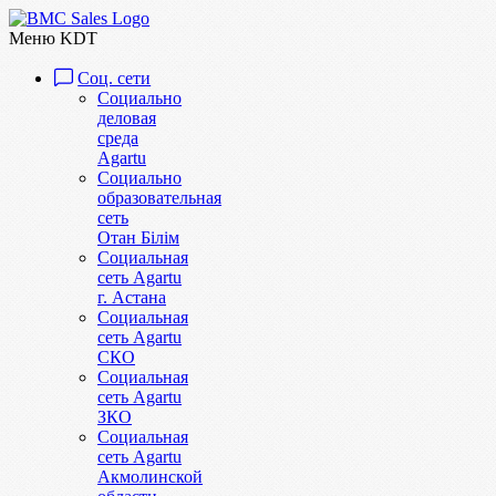
Меню KDT
Соц. сети
Социально
деловая
среда
Agartu
Социально
образовательная
сеть
Отан Бiлiм
Социальная
сеть Agartu
г. Астана
Социальная
сеть Agartu
СКО
Социальная
сеть Agartu
ЗКО
Социальная
сеть Agartu
Акмолинской