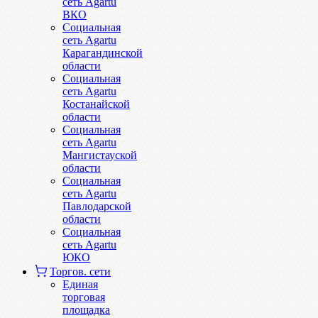
сеть Agartu
ВКО
Социальная
сеть Agartu
Карагандинской
области
Социальная
сеть Agartu
Костанайской
области
Социальная
сеть Agartu
Мангистауской
области
Социальная
сеть Agartu
Павлодарской
области
Социальная
сеть Agartu
ЮКО
Торгов. сети
Единая
торговая
площадка