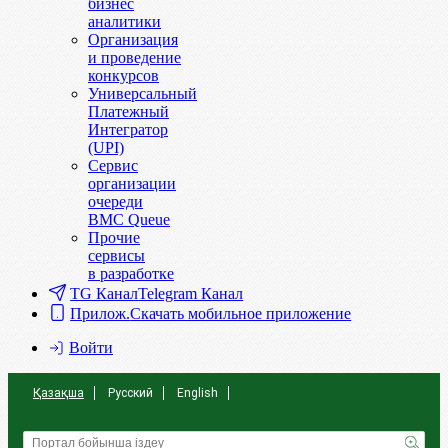
бизнес
аналитики
Организация
и проведение
конкурсов
Универсальный
Платежный
Интегратор
(UPI)
Сервис
организации
очереди
BMC Queue
Прочие
сервисы
в разработке
TG Канал
Telegram Канал
Прилож.
Скачать мобильное приложение
Войти
Қазақша
Русский
English