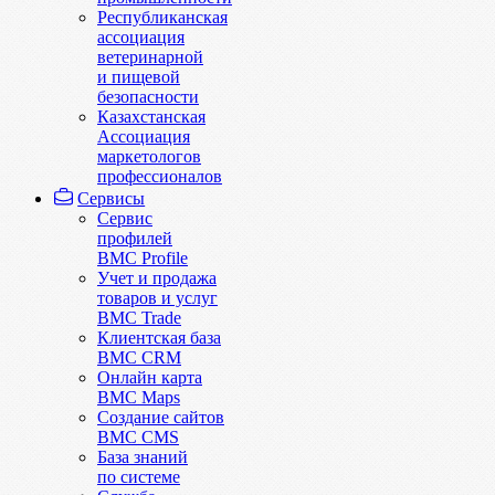
Республиканская
ассоциация
ветеринарной
и пищевой
безопасности
Казахстанская
Ассоциация
маркетологов
профессионалов
Сервисы
Сервис
профилей
BMC Profile
Учет и продажа
товаров и услуг
BMC Trade
Клиентская база
BMC CRM
Онлайн карта
BMC Maps
Создание сайтов
BMC CMS
База знаний
по системе