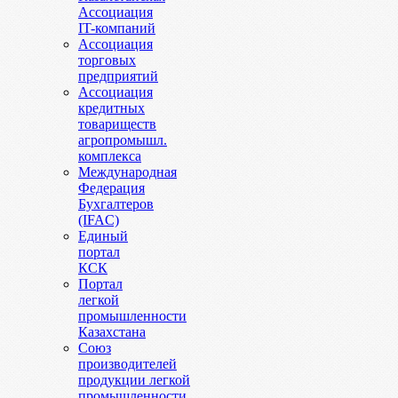
Ассоциация
IT-компаний
Ассоциация
торговых
предприятий
Ассоциация
кредитных
товариществ
агропромышл.
комплекса
Международная
Федерация
Бухгалтеров
(IFAC)
Единый
портал
КСК
Портал
легкой
промышленности
Казахстана
Союз
производителей
продукции легкой
промышленности