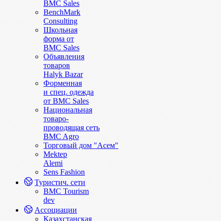
BMC Sales
BenchMark
Consulting
Школьная
форма от
BMC Sales
Объявления
товаров
Halyk Bazar
Форменная
и спец. одежда
от BMC Sales
Национальная
товаро-
проводящая сеть
BMC Agro
Торговый дом "Асем"
Mektep
Alemi
Sens Fashion
Туристич. сети
BMC Tourism
dev
Ассоциации
Казахстанская