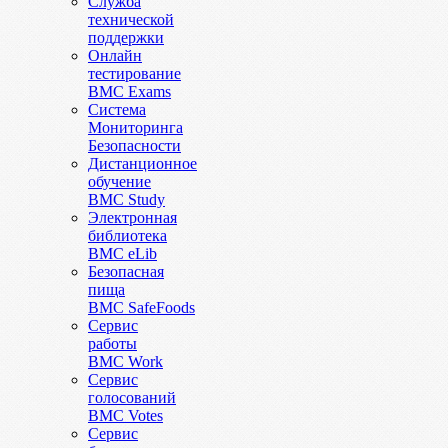
Служба
технической
поддержки
Онлайн
тестирование
BMC Exams
Система
Мониторинга
Безопасности
Дистанционное
обучение
BMC Study
Электронная
библиотека
BMC eLib
Безопасная
пища
BMC SafeFoods
Сервис
работы
BMC Work
Сервис
голосований
BMC Votes
Сервис