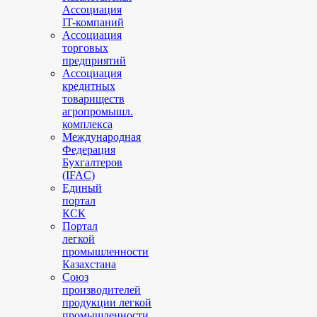
Ассоциация
IT-компаний
Ассоциация
торговых
предприятий
Ассоциация
кредитных
товариществ
агропромышл.
комплекса
Международная
Федерация
Бухгалтеров
(IFAC)
Единый
портал
КСК
Портал
легкой
промышленности
Казахстана
Союз
производителей
продукции легкой
промышленности