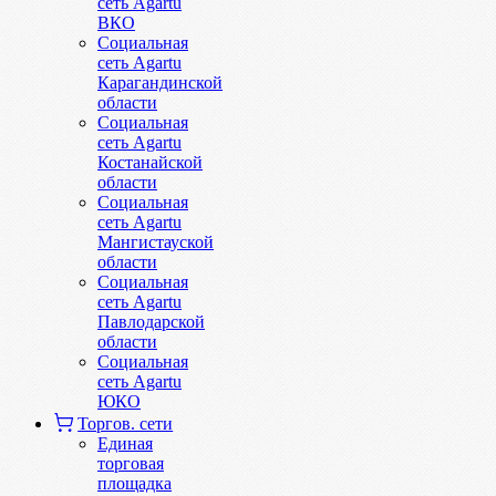
сеть Agartu
ВКО
Социальная
сеть Agartu
Карагандинской
области
Социальная
сеть Agartu
Костанайской
области
Социальная
сеть Agartu
Мангистауской
области
Социальная
сеть Agartu
Павлодарской
области
Социальная
сеть Agartu
ЮКО
Торгов. сети
Единая
торговая
площадка