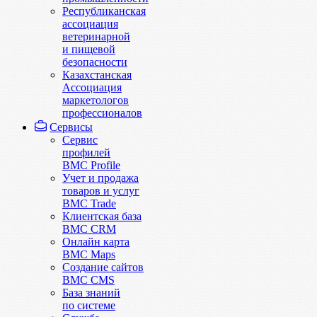
Республиканская
ассоциация
ветеринарной
и пищевой
безопасности
Казахстанская
Ассоциация
маркетологов
профессионалов
Сервисы
Сервис
профилей
BMC Profile
Учет и продажа
товаров и услуг
BMC Trade
Клиентская база
BMC CRM
Онлайн карта
BMC Maps
Создание сайтов
BMC CMS
База знаний
по системе