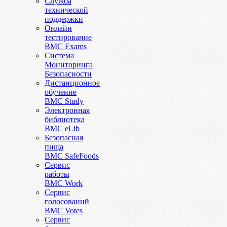
Служба
технической
поддержки
Онлайн
тестирование
BMC Exams
Система
Мониторинга
Безопасности
Дистанционное
обучение
BMC Study
Электронная
библиотека
BMC eLib
Безопасная
пища
BMC SafeFoods
Сервис
работы
BMC Work
Сервис
голосований
BMC Votes
Сервис