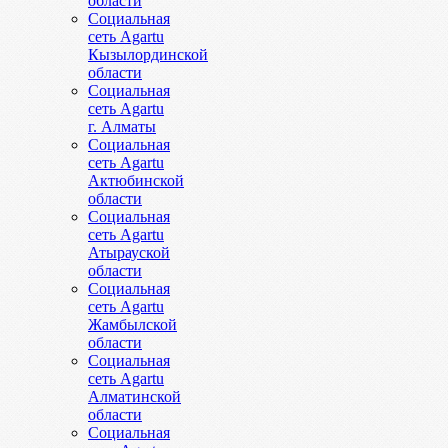
области
Социальная
сеть Agartu
Кызылординской
области
Социальная
сеть Agartu
г. Алматы
Социальная
сеть Agartu
Актюбинской
области
Социальная
сеть Agartu
Атырауской
области
Социальная
сеть Agartu
Жамбылской
области
Социальная
сеть Agartu
Алматинской
области
Социальная