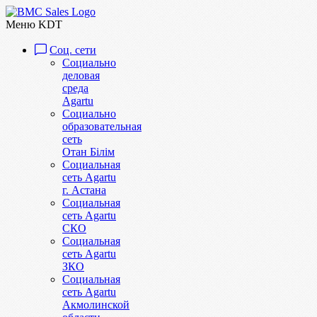
Меню KDT
Соц. сети
Социально
деловая
среда
Agartu
Социально
образовательная
сеть
Отан Бiлiм
Социальная
сеть Agartu
г. Астана
Социальная
сеть Agartu
СКО
Социальная
сеть Agartu
ЗКО
Социальная
сеть Agartu
Акмолинской