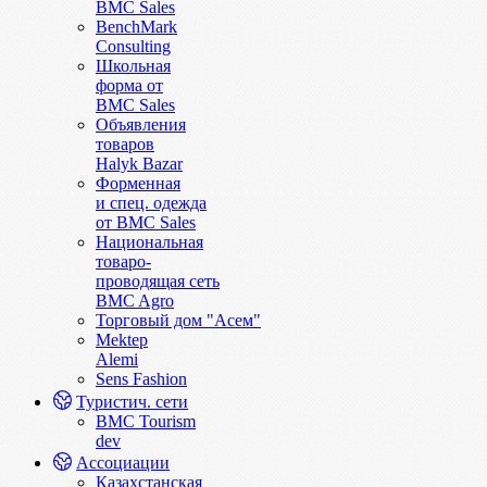
BMC Sales
BenchMark
Consulting
Школьная
форма от
BMC Sales
Объявления
товаров
Halyk Bazar
Форменная
и спец. одежда
от BMC Sales
Национальная
товаро-
проводящая сеть
BMC Agro
Торговый дом "Асем"
Mektep
Alemi
Sens Fashion
Туристич. сети
BMC Tourism
dev
Ассоциации
Казахстанская