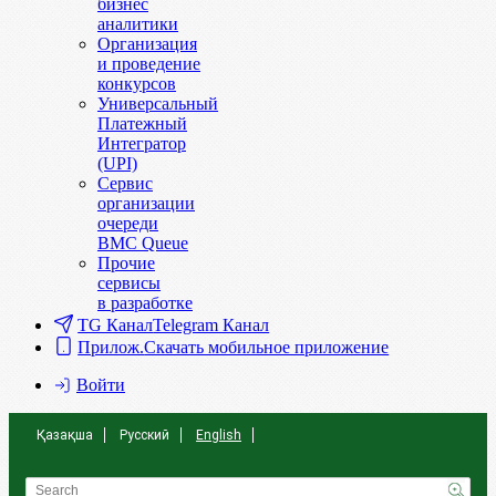
бизнес
аналитики
Организация
и проведение
конкурсов
Универсальный
Платежный
Интегратор
(UPI)
Сервис
организации
очереди
BMC Queue
Прочие
сервисы
в разработке
TG Канал
Telegram Канал
Прилож.
Скачать мобильное приложение
Войти
Қазақша
Русский
English