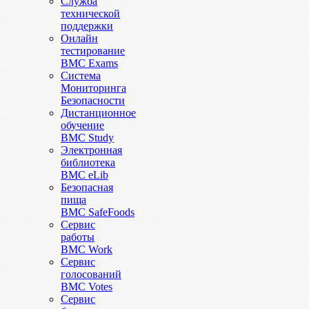
Служба
технической
поддержки
Онлайн
тестирование
BMC Exams
Система
Мониторинга
Безопасности
Дистанционное
обучение
BMC Study
Электронная
библиотека
BMC eLib
Безопасная
пища
BMC SafeFoods
Сервис
работы
BMC Work
Сервис
голосований
BMC Votes
Сервис