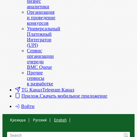
бизнес
аналитики
Организация
и проведение
конкурсов
Универсальный
Платежный
Интегратор
(UPI)
Сервис
организации
очереди
BMC Queue
Прочие
сервисы
в разработке
TG Канал
Telegram Канал
Прилож.
Скачать мобильное приложение
Войти
Қазақша
Русский
English