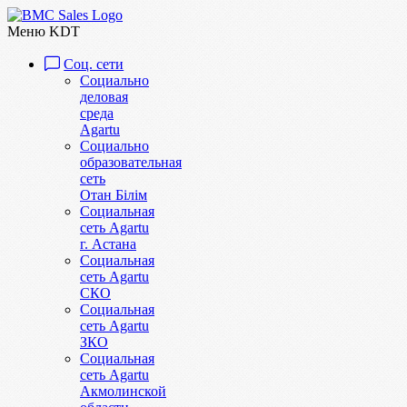
Меню KDT
Соц. сети
Социально
деловая
среда
Agartu
Социально
образовательная
сеть
Отан Бiлiм
Социальная
сеть Agartu
г. Астана
Социальная
сеть Agartu
СКО
Социальная
сеть Agartu
ЗКО
Социальная
сеть Agartu
Акмолинской