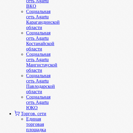
сеть Agartu
ВКО
Социальная
сеть Agartu
Карагандинской
области
Социальная
сеть Agartu
Костанайской
области
Социальная
сеть Agartu
Мангистауской
области
Социальная
сеть Agartu
Павлодарской
области
Социальная
сеть Agartu
ЮКО
Торгов. сети
Единая
торговая
площадка