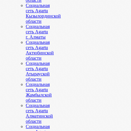
области
Социальная
сеть Agartu
Кызылординской
области
Социальная
сеть Agartu
г. Алматы
Социальная
сеть Agartu
Актюбинской
области
Социальная
сеть Agartu
Атырауской
области
Социальная
сеть Agartu
Жамбылской
области
Социальная
сеть Agartu
Алматинской
области
Социальная