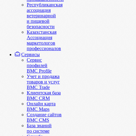
Республиканская
ассоциация
ветеринарной
и пищевой
безопасности
Казахстанская
Ассоциация
маркетологов
профессионалов
Сервисы
Сервис
профилей
BMC Profile
Учет и продажа
товаров и услуг
BMC Trade
Клиентская база
BMC CRM
Онлайн карта
BMC Maps
Создание сайтов
BMC CMS
База знаний
по системе