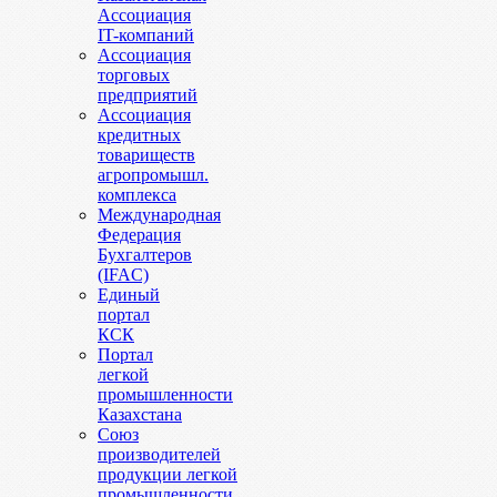
Ассоциация
IT-компаний
Ассоциация
торговых
предприятий
Ассоциация
кредитных
товариществ
агропромышл.
комплекса
Международная
Федерация
Бухгалтеров
(IFAC)
Единый
портал
КСК
Портал
легкой
промышленности
Казахстана
Союз
производителей
продукции легкой
промышленности