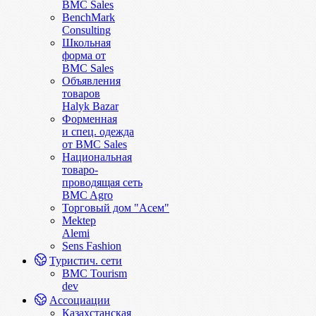
BMC Sales
BenchMark
Consulting
Школьная
форма от
BMC Sales
Объявления
товаров
Halyk Bazar
Форменная
и спец. одежда
от BMC Sales
Национальная
товаро-
проводящая сеть
BMC Agro
Торговый дом "Асем"
Mektep
Alemi
Sens Fashion
Туристич. сети
BMC Tourism
dev
Ассоциации
Казахстанская