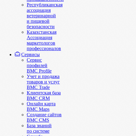
Республиканская
ассоциация
ветеринарной
и пищевой
безопасности
Казахстанская
Ассоциация
маркетологов
профессионалов
Сервисы
Сервис
профилей
BMC Profile
Учет и продажа
товаров и услуг
BMC Trade
Клиентская база
BMC CRM
Онлайн карта
BMC Maps
Создание сайтов
BMC CMS
База знаний
по системе