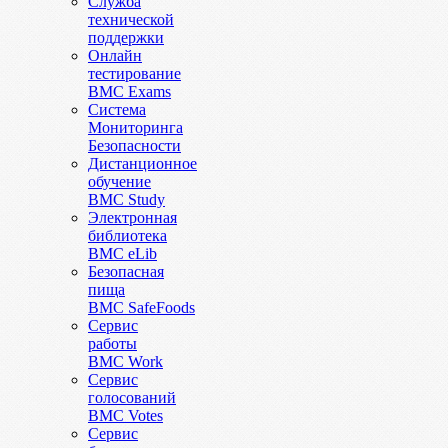
Служба
технической
поддержки
Онлайн
тестирование
BMC Exams
Система
Мониторинга
Безопасности
Дистанционное
обучение
BMC Study
Электронная
библиотека
BMC eLib
Безопасная
пища
BMC SafeFoods
Сервис
работы
BMC Work
Сервис
голосований
BMC Votes
Сервис