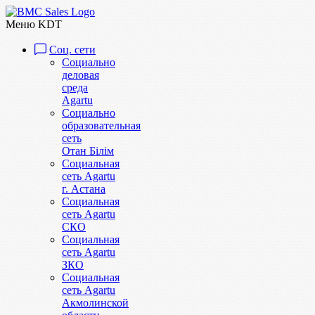
Меню KDT
Соц. сети
Социально
деловая
среда
Agartu
Социально
образовательная
сеть
Отан Бiлiм
Социальная
сеть Agartu
г. Астана
Социальная
сеть Agartu
СКО
Социальная
сеть Agartu
ЗКО
Социальная
сеть Agartu
Акмолинской