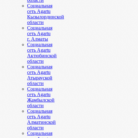
области
Социальная
сеть Agartu
Кызылординской
области
Социальная
сеть Agartu
г. Алматы
Социальная
сеть Agartu
Актюбинской
области
Социальная
сеть Agartu
Атырауской
области
Социальная
сеть Agartu
Жамбылской
области
Социальная
сеть Agartu
Алматинской
области
Социальная