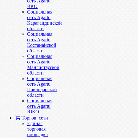
сеть Agartu
ВКО
Социальная
сеть Agartu
Карагандинской
области
Социальная
сеть Agartu
Костанайской
области
Социальная
сеть Agartu
Мангистауской
области
Социальная
сеть Agartu
Павлодарской
области
Социальная
сеть Agartu
ЮКО
Торгов. сети
Единая
торговая
площадка