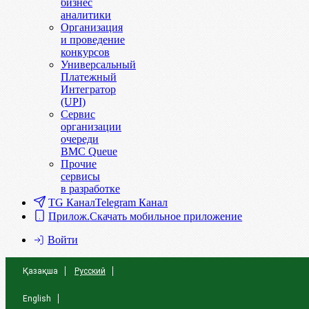
бизнес
аналитики
Организация
и проведение
конкурсов
Универсальный
Платежный
Интегратор
(UPI)
Сервис
организации
очереди
BMC Queue
Прочие
сервисы
в разработке
TG Канал
Telegram Канал
Прилож.
Скачать мобильное приложение
Войти
Қазақша
Русский
English