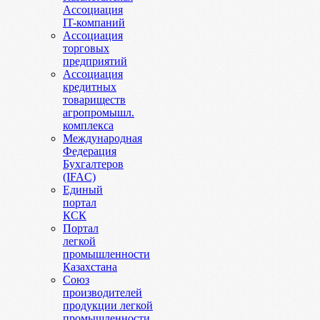
Ассоциация
IT-компаний
Ассоциация
торговых
предприятий
Ассоциация
кредитных
товариществ
агропромышл.
комплекса
Международная
Федерация
Бухгалтеров
(IFAC)
Единый
портал
КСК
Портал
легкой
промышленности
Казахстана
Союз
производителей
продукции легкой
промышленности